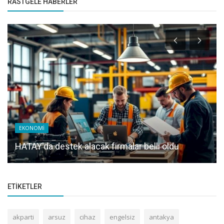
RASTGELE HABERLER
EKONOMİ
HATAY'da destek alacak firmalar belli oldu
ETIKETLER
akparti
arsuz
cihaz
engelsiz
antakya