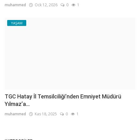
muhammed
Ock 12, 2026
0
1
YAŞAM
TGC Hatay İl Temsilciliği’nden Emniyet Müdürü
Yılmaz’a...
muhammed
Kas 18, 2025
0
1