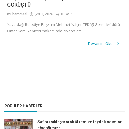
GÖRÜŞTÜ
SİYASET
muhammed
Şbt 3, 2026
0
1
SPOR
Yayladağı Belediye Başkanı Mehmet Yalçın, TEDAŞ Genel Müdürü
Ömer Sami Yapıcı’yı makamında ziyaret etti.
Giriş
Devamını Oku
Kayıt
POPÜLER HABERLER
Safları sıklaştırarak ülkemize faydalı adımlar
atacağımıza...