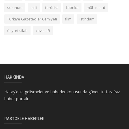
solunum
milli
terörist
fabrika
mühimmat
Türkiye Gazeteciler Cemiyeti
film
istihdam
özyurt silah
covis-19
HAKKINDA
Hatay'daki gelişmeler ve haberler konusunda güvenilir, tarafsız
haber portalı.
RASTGELE HABERLER