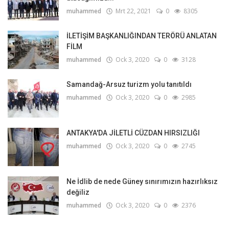
muhammed
Mrt 22, 2021
0
8305
İLETİŞİM BAŞKANLIĞINDAN TERÖRÜ ANLATAN
FİLM
muhammed
Ock 3, 2020
0
3128
Samandağ-Arsuz turizm yolu tanıtıldı
muhammed
Ock 3, 2020
0
2985
ANTAKYA'DA JİLETLİ CÜZDAN HIRSIZLIĞI
muhammed
Ock 3, 2020
0
2745
Ne İdlib de nede Güney sınırımızın hazırlıksız
değiliz
muhammed
Ock 3, 2020
0
2376